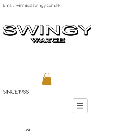
Email:
winmix@swingy.com.hk
SINCE 1988